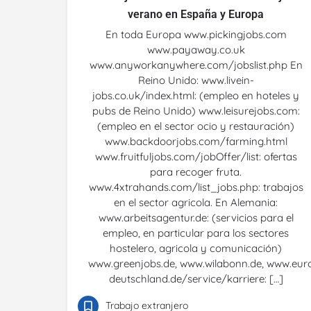
verano en España y Europa
En toda Europa www.pickingjobs.com
www.payaway.co.uk
www.anyworkanywhere.com/jobslist.php En
Reino Unido: www.livein-
jobs.co.uk/index.html: (empleo en hoteles y
pubs de Reino Unido) www.leisurejobs.com:
(empleo en el sector ocio y restauración)
www.backdoorjobs.com/farming.html
www.fruitfuljobs.com/jobOffer/list: ofertas
para recoger fruta.
www.4xtrahands.com/list_jobs.php: trabajos
en el sector agricola. En Alemania:
www.arbeitsagentur.de: (servicios para el
empleo, en particular para los sectores
hostelero, agricola y comunicación)
www.greenjobs.de, www.wilabonn.de, www.eur
deutschland.de/service/karriere: […]
Trabajo extranjero