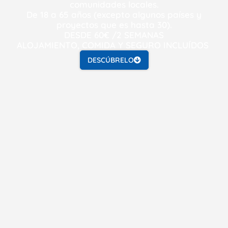
comunidades locales.
De 18 a 65 años (excepto algunos países y
proyectos que es hasta 30).
DESDE 60€ /2 SEMANAS
ALOJAMIENTO, COMIDA Y SEGURO INCLUÍDOS
DESCÚBRELO