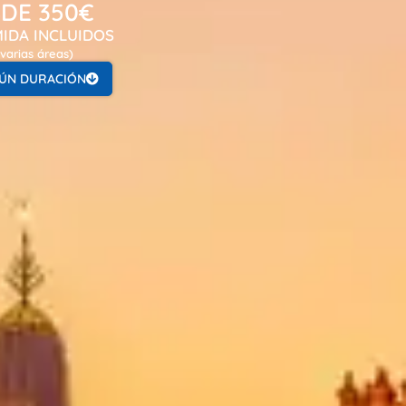
DE 350€
IDA INCLUIDOS
 varias áreas)
GÚN DURACIÓN