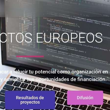
CTOS EUROPEOS
car a relucir tu potencial como organización en
y aumentar tus oportunidades de financiación.
Resultados de
Difusión
proyectos