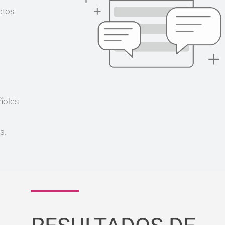
ctos
ñoles
s.