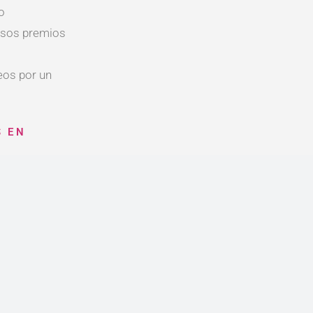
o
osos premios
eos por un
S EN