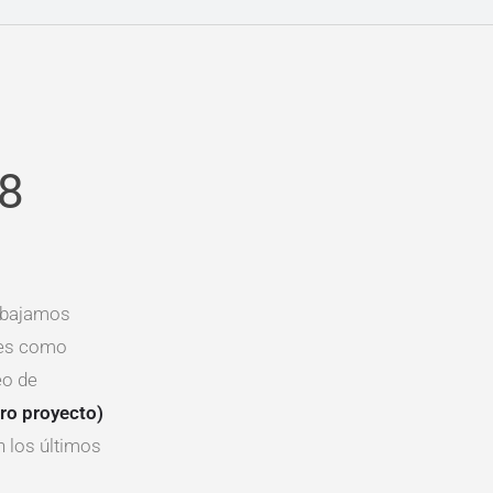
8
abajamos
les como
eo de
tro proyecto)
 los últimos