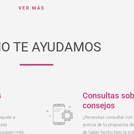
VER MÁS
O TE AYUDAMOS
s
Consultas sob
consejos
 ayude a
¿Necesitas consultar con
izás
acerca de tu propuesta de
 busques más,
de haber hecho bien la sol