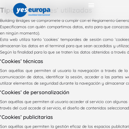
Tipos de ‘cookies’ utilizadas
Cuerpo Europeo Solidaridad: Plazas con todo pagado
Erasmus+ profesores
Cursos online gratis
Cursos gratis Erasmus y CES
Cursos bonificados
Voluntariado corto
Otras becas, empleo y formación
Consejos Cuerpo Europeo de Solidaridad
Curso gestión de proyectos europeos
Proyectos europeos: financiación y formación con YesEuropa
YesEuropa Academy
Ser Familia acogida estudiantes
European Projects with Spain: YesEuropa
Erasmus Internships
Internships in Madrid
Study Visits in Spain: Erasmus+ projects
Prácticas Erasmus: dónde y cómo encontrar
Plan Pice : una alternativa a las prácticas Erasmus
Becas FP de prácticas Erasmus en Europa
Plazas Voluntariado internacional
Voluntariado en Asia
Trabajo voluntario Europa
Voluntariado en América
Voluntariado en África
Voluntariado Nueva Zelanda
Experiencias Cuerpo Europeo de Solidaridad
Experiencias becas Erasmus +
Voluntariado Tailandia
Voluntariado India
Voluntariado Nepal
Voluntariado Japón
Voluntariado verano Turquía
Voluntariado en Filipinas
Voluntariado Indonesia
Voluntariado Corea
Voluntariado Vietnam
Voluntariado Camboya
Voluntariado verano Alemania
Voluntariado verano Francia
Voluntariado verano Estonia
Voluntariado verano Países Bajos
Voluntariado verano Grecia
Voluntariado verano Bélgica
Voluntariado verano Italia
Voluntariado verano Croacia
Voluntariado México
Voluntariado Peru
Voluntariado en Guatemala
Voluntariado en Ecuador
Voluntariado Estados Unidos
Voluntariado Marruecos
Voluntariado Kenya, plazas verano y corta duración
Voluntariado Togo
Voluntariado Mozambique
Voluntariado Nigeria
Building Bridges se compromete a cumplir con el Reglamento General
Especificamos con quién compartimos datos, esto para que conozcas c
en ningún momento).
Esta web utiliza tanto ‘cookies’ temporales de sesión como ‘cooki
almacenan los datos en el terminal para que sean accedidos y utiliz
Según la finalidad para la que se traten los datos obtenidos a través de
‘Cookies’ técnicas
Son aquéllas que permiten al usuario la navegación a través de la pá
comunicación de datos, identificar la sesión, acceder a las partes we
utilizar elementos de seguridad durante la navegación y almacenar co
‘Cookies’ de personalización
Son aquéllas que permiten al usuario acceder al servicio con algunas c
través del cual accede al servicio, el diseño de contenidos selecciona
‘Cookies’ publicitarias
Son aquéllas que permiten la gestión eficaz de los espacios publicitar