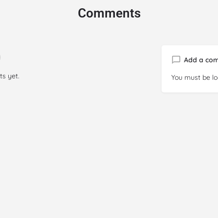
Comments
Add a co
s yet.
You must be
l