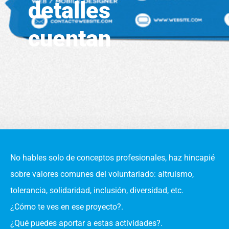
detalles
cuentan
No hables solo de conceptos profesionales, haz hincapié
sobre valores comunes del voluntariado: altruismo,
tolerancia, solidaridad, inclusión, diversidad, etc.
¿Cómo te ves en ese proyecto?.
¿Qué puedes aportar a estas actividades?.