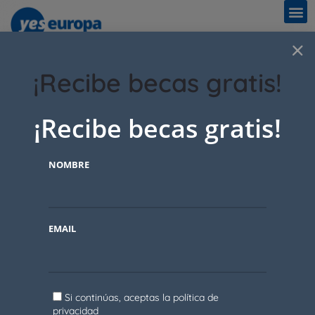
×
Comments
¡Recibe becas gratis!
¡Recibe becas gratis!
No comments yet.
Add a comment
NOMBRE
You must be
logged in
to post a comment.
EMAIL
Si continúas, aceptas la política de
privacidad