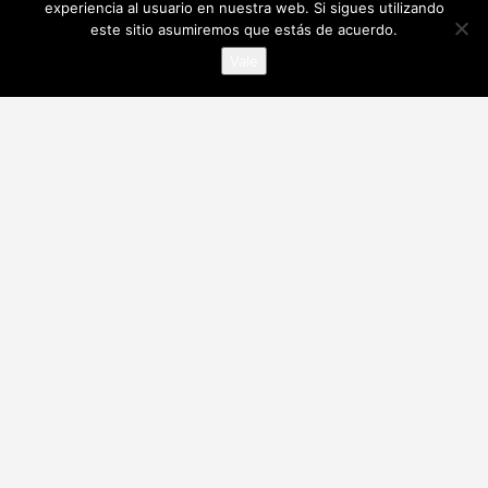
experiencia al usuario en nuestra web. Si sigues utilizando
este sitio asumiremos que estás de acuerdo.
Vale
Contacta con nostotros en nuestras redes sociales
¡Descargate nuestra app!
Alianzas y acreditaciones