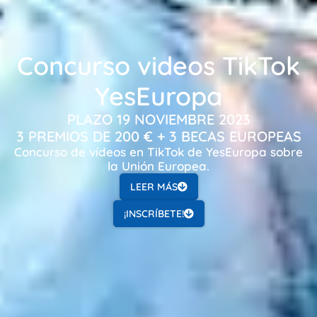
Concurso videos TikTok
YesEuropa
PLAZO 19 NOVIEMBRE 2023
3 PREMIOS DE 200 € + 3 BECAS EUROPEAS
Concurso de vídeos en TikTok de YesEuropa sobre
la Unión Europea.
LEER MÁS
¡INSCRÍBETE!