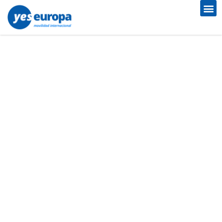
EDUCACIÓN,
EMPLEABILIDAD Y
PARTICIPACIÓN JUVENIL
Cursos gratis en
España para jóvenes:
oportunidades reales y
con futuro gracias a
Erasmus+
No es solo estudiar: es crecer, implicarse y devolver valor