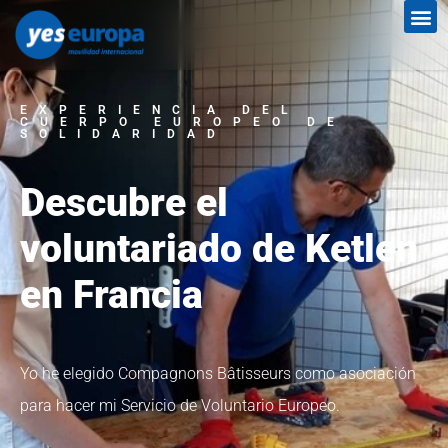
EXPERIENCIA DEL
CUERPO EUROPEO DE
SOLIDARIDAD
Descubre el
voluntariado de Ketlen
en Francia
Yo he elegido Compagnons Bâtisseurs como asociación
para hacer mi Servicio de Voluntario Europeo.