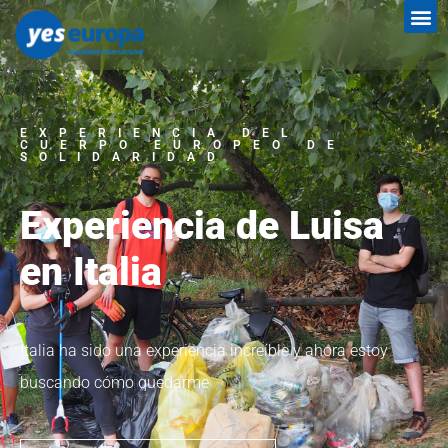
EXPERIENCIA DEL
CUERPO EUROPEO DE
SOLIDARIDAD
Experiencia de Luisa
en Italia
Italia ha sido una experiencia increíble y ahora estoy
buscando cómo quedarme