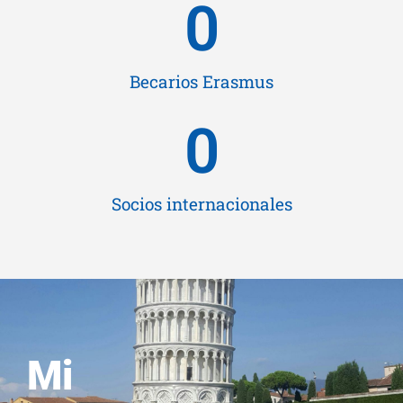
0
Becarios Erasmus
0
Socios internacionales
Mi