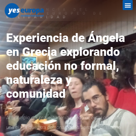
EXPERIENCIA DEL
CUERPO EUROPEO DE
SOLIDARIDAD
Experiencia de Ángela
en Grecia explorando
educación no formal,
naturaleza y
comunidad
Al principio del proyecto tenía miedo de estar ocupando
una plaza que otra persona podría aprovechar mucho