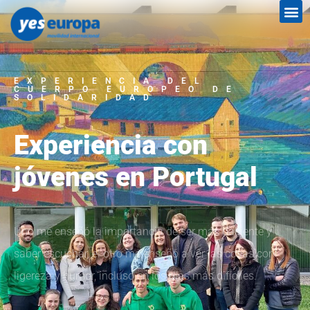
EXPERIENCIA DEL
CUERPO EUROPEO DE
SOLIDARIDAD
Experiencia con
jóvenes en Portugal
Uno me enseñó la importancia de ser más paciente y
saber escuchar, el otro me enseñó a ver las cosas con
ligereza y humor, incluso en los días más difíciles.