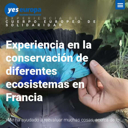
EXPERIENCIA DEL
CUERPO EUROPEO DE
SOLIDARIDAD
Experiencia en la
conservación de
diferentes
ecosistemas en
Francia
«Me ha ayudado a reevaluar muchas cosas, acerca de lo