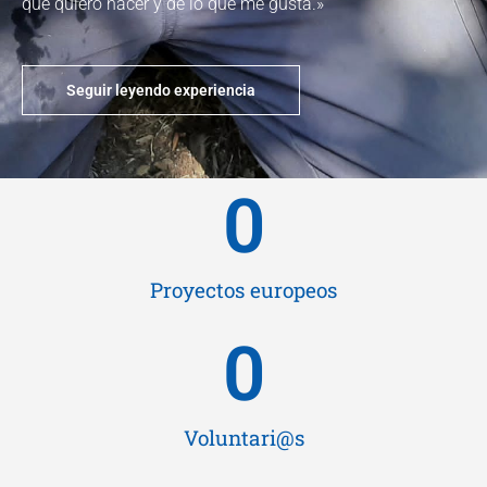
que quiero hacer y de lo que me gusta.»
Seguir leyendo experiencia
0
Proyectos europeos
0
Voluntari@s