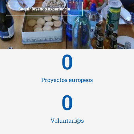
Seguir leyendo experiencia
0
Proyectos europeos
0
Voluntari@s