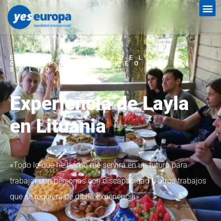
EXPERIENCIA DEL
CUERPO EUROPEO DE
SOLIDARIDAD
Experiencia de Layla
en Lituania
«Todo lo que he hecho me servirá en un futuro para
trabajar con personas con discapacidad u otros trabajos
que se requiera de dicha experiencia».