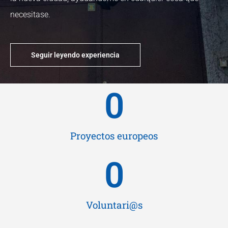
necesitase.
Seguir leyendo experiencia
0
Proyectos europeos
0
Voluntari@s