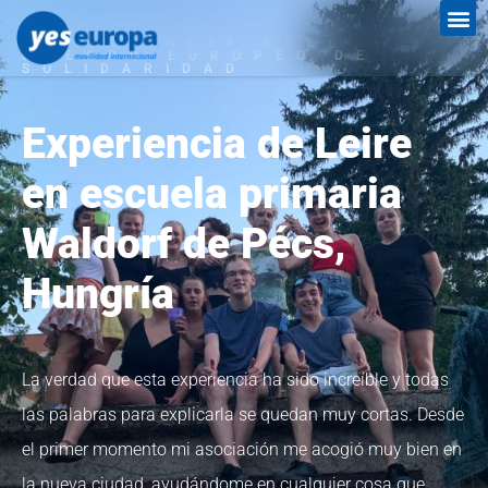
EXPERIENCIA DEL
CUERPO EUROPEO DE
SOLIDARIDAD
Experiencia de Leire
en escuela primaria
Waldorf de Pécs,
Hungría
La verdad que esta experiencia ha sido increíble y todas
las palabras para explicarla se quedan muy cortas. Desde
el primer momento mi asociación me acogió muy bien en
la nueva ciudad, ayudándome en cualquier cosa que