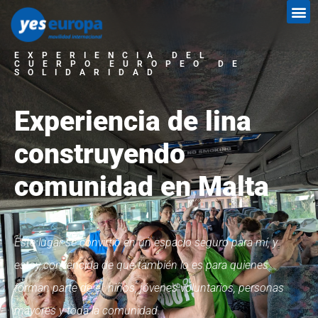
EXPERIENCIA DEL
CUERPO EUROPEO DE
SOLIDARIDAD
Experiencia de lina
construyendo
comunidad en Malta
Este lugar se convirtió en un espacio seguro para mí, y
estoy convencida de que también lo es para quienes
forman parte de él: niños, jóvenes voluntarios, personas
mayores y toda la comunidad.