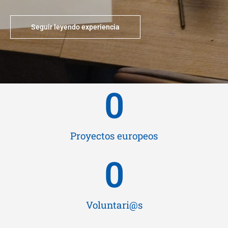
Seguir leyendo experiencia
0
Proyectos europeos
0
Voluntari@s