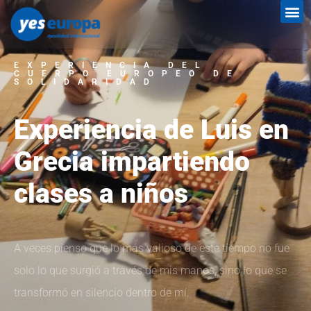
EXPERIENCIA DEL
CUERPO EUROPEO DE
SOLIDARIDAD
Experiencia de Luis en
Grecia impartiendo
clases a niños
A veces pienso que lo más valioso de este tiempo no fue
solo lo que surgió a través de mis manos, sino lo que se
transformó en silencio dentro de mí.