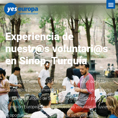
EXPERIENCIA DEL
CUERPO EUROPEO DE
SOLIDARIDAD
Experiencia de
nuestr@s voluntari@s
en Sinop, Turquía
Hace unos meses finalizó la segunda edición de SEAL –
Sustainable Environment for the Aquatic Life, un proyecto
del Cuerpo Europeo de Solidaridad financiado por la
Comisión Europea, en el que nuestras voluntarias tuvieron
la oportunidad de participar y dejar su huella en la