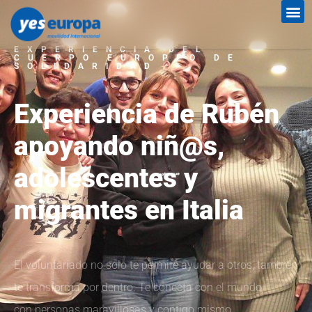
EXPERIENCIA DEL
CUERPO EUROPEO DE
SOLIDARIDAD
Experiencia de Rubén
apoyando niñ@s,
adolescentes y
migrantes en Italia
El voluntariado no
solo te permite ayudar a otros, también
te transforma por dentro. Te conecta con el mundo,
con personas maravillosas y contigo mismo.