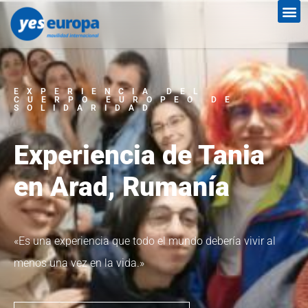
EXPERIENCIA DEL
CUERPO EUROPEO DE
SOLIDARIDAD
Experiencia de Tania
en Arad, Rumanía
«Es una experiencia que todo el mundo debería vivir al
menos una vez en la vida.»