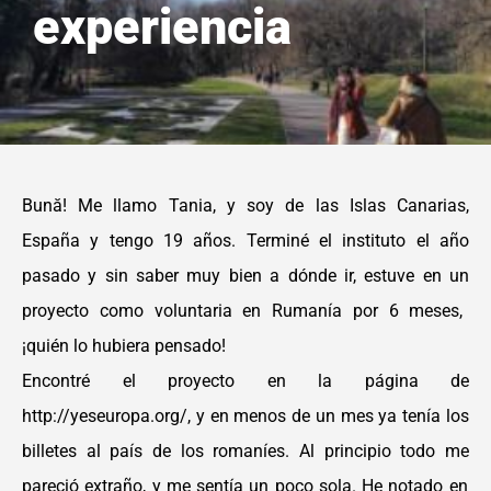
experiencia
Bună! Me llamo Tania, y soy de las Islas
Canarias,
España y tengo 19 años.
Terminé el instituto el año
pasado y sin
saber muy bien a dónde ir, estuve en un
p
royecto como voluntaria en Rumanía
p
or 6 meses,
¡quién lo hubiera pensado!
Encontré el proyecto en la página de
http://yeseuropa.org/
,
y en menos
de un mes ya tenía los
billetes al país de
los romaníes. Al principio todo me
p
areció extraño, y me sentía un poco
sola. He notado en