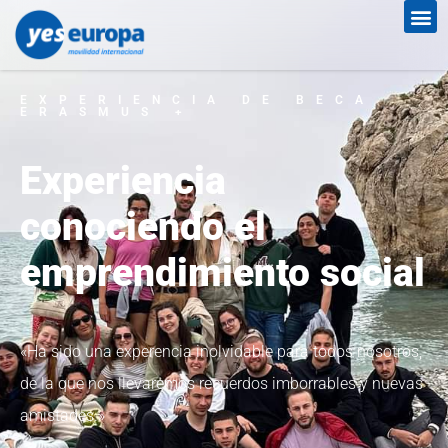
EXPERIENCIA DE BECA
ERASMUS +
Experiencia
conociendo el
emprendimiento social
«Ha sido una experencia inolvidable para todos nosotros,
de la que nos llevaremos recuerdos imborrables y nuevas
amistades.»