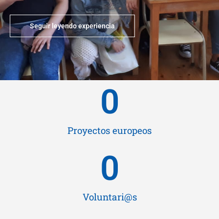
Seguir leyendo experiencia
0
Proyectos europeos
0
Voluntari@s