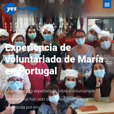
EXPERIENCIA DEL
CUERPO EUROPEO DE
SOLIDARIDAD
Experiencia de
voluntariado de María
en Portugal
Finalmente mis expectativas sobre el voluntariado
internacional han sido superadas, y estoy muy
agradecida por ello.