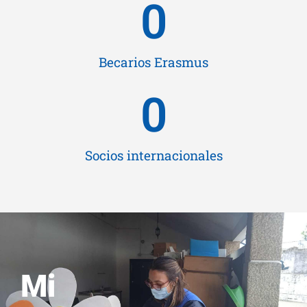
0
Becarios Erasmus
0
Socios internacionales
Mi