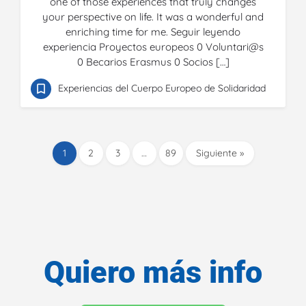
one of those experiences that truly changes
your perspective on life. It was a wonderful and
enriching time for me. Seguir leyendo
experiencia Proyectos europeos 0 Voluntari@s
0 Becarios Erasmus 0 Socios […]
Experiencias del Cuerpo Europeo de Solidaridad
1
2
3
…
89
Siguiente »
Quiero más info