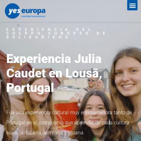
EXPERIENCIA DEL
CUERPO EUROPEO DE
SOLIDARIDAD
Experiencia Julia
Caudet en Lousã,
Portugal
Fue una experiencia
cultural muy enriquecedora tanto de
Portugal en sí, como de lo que aprendía de
cada cultura
suya, la italiana, alemana y lituana.