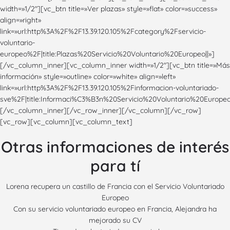
width=»1/2″][vc_btn title=»Ver plazas» style=»flat» color=»success»
align=»right»
link=»url:http%3A%2F%2F13.39.120.105%2Fcategory%2Fservicio-
voluntario-
europeo%2F|title:Plazas%20Servicio%20Voluntario%20Europeo||»]
[/vc_column_inner][vc_column_inner width=»1/2″][vc_btn title=»Más
información» style=»outline» color=»white» align=»left»
link=»url:http%3A%2F%2F13.39.120.105%2Finformacion-voluntariado-
sve%2F|title:Informaci%C3%B3n%20Servicio%20Voluntario%20Europeo|
[/vc_column_inner][/vc_row_inner][/vc_column][/vc_row]
[vc_row][vc_column][vc_column_text]
Otras informaciones de interés
para tí
Lorena recupera un castillo de Francia con el Servicio Voluntariado
Europeo
Con su servicio voluntariado europeo en Francia, Alejandra ha
mejorado su CV