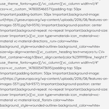
use_theme_fonts=»yes»][/vc_column][vc_column width=»1/4″
css=».vc_custom_1478005466571{padding-top: 50px
!important;padding-bottom: 50px !important;background-image:
url(https://yeseuropa.org/wp-content/uploads/2016/08/features-on-
images-3370.jpg?id=9376) !important;background-position: center
!important;background-repeat: no-repeat !important;background-size:
cover !important;}»][vc_icon type=»material» icon_material=»vc-
material vc-material-directions_run» color=»white»
background_style=»rounded-outline» background_color=»white»
size=»lg» align=»center»][vc_custom_heading text=»mejora tu CV»
font_container=»tag:h3|text_align:center|color:%23ffffff|line_height:1″
use_theme_fonts=»yes»][/vc_column][vc_column width=»1/4″
css=».vc_custom_1478005473695{padding-top: 50px
!important;padding-bottom: 50px !important;background-image:
url(https://yeseuropa.org/wp-content/uploads/2016/08/features-on-
images-3371.jpg?id=9377) !important;background-position: center
!important;background-repeat: no-repeat !important;background-size:
cover !important;}»][vc_icon type=»material» icon_material=»vc-
material vc-material-local_florist» color=»white»
background_style=»rounded-outline» background_color=»white»