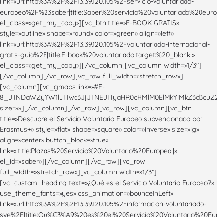
link=»url:http%3A%2F%2F13.39.120.105%2Fservicio-voluntariado-
europeo%2F%23saber|title:Saber%20servicio%20voluntariado%20europ
el_class=»get_my_copy»][vc_btn title=»E-BOOK GRATIS»
style=»outline» shape=»round» color=»green» align=»left»
link=»url:http%3A%2F%2F13.39.120.105%2Fvoluntariado-internacional-
gratis-guia%2F|title:E-book%20voluntariado|target:%20_blank|»
el_class=»get_my_copy»][/vc_column][vc_column width=»1/3″]
[/vc_column][/vc_row][vc_row full_width=»stretch_row»]
[vc_column][vc_gmaps link=»#E-
8_JTNDaWZyYW1lJTIwc3JjJTNEJTIyaHR0cHMlM0ElMkYlMkZ3d3c
size=»»][/vc_column][/vc_row][vc_row][vc_column][vc_btn
title=»Descubre el Servicio Voluntario Europeo subvencionado por
Erasmus+» style=»flat» shape=»square» color=»inverse» size=»lg»
align=»center» button_block=»true»
link=»|title:Plazas%20Servicio%20Voluntario%20Europeo||»
el_id=»saber»][/vc_column][/vc_row][vc_row
full_width=»stretch_row»][vc_column width=»1/3″]
[vc_custom_heading text=»¿Qué es el Servicio Voluntario Europeo?»
use_theme_fonts=»yes» css_animation=»bounceInLeft»
link=»url:http%3A%2F%2F13.39.120.105%2Finformacion-voluntariado-
sve%2F|title:Qu%C3%A9%20es%20el%20Servicio%20Voluntario%20Eur