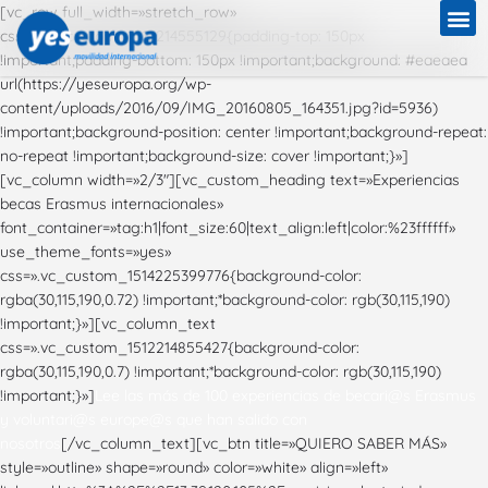
[vc_row full_width=»stretch_row»
css=».vc_custom_1512214555129{padding-top: 150px
!important;padding-bottom: 150px !important;background: #eaeaea
url(https://yeseuropa.org/wp-
content/uploads/2016/09/IMG_20160805_164351.jpg?id=5936)
!important;background-position: center !important;background-repeat:
no-repeat !important;background-size: cover !important;}»]
[vc_column width=»2/3″][vc_custom_heading text=»Experiencias
becas Erasmus internacionales»
font_container=»tag:h1|font_size:60|text_align:left|color:%23ffffff»
use_theme_fonts=»yes»
css=».vc_custom_1514225399776{background-color:
rgba(30,115,190,0.72) !important;*background-color: rgb(30,115,190)
!important;}»][vc_column_text
css=».vc_custom_1512214855427{background-color:
rgba(30,115,190,0.7) !important;*background-color: rgb(30,115,190)
!important;}»]
Lee las más de 100 experiencias de becari@s Erasmus
y voluntari@s europe@s que han salido con
nosotros
[/vc_column_text][vc_btn title=»QUIERO SABER MÁS»
style=»outline» shape=»round» color=»white» align=»left»