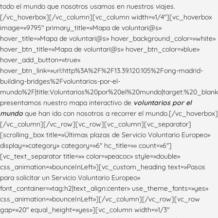
todo el mundo que nosotros usamos en nuestros viajes.
[/vc_hoverbox][/vc_column][vc_column width=»1/4″][vc_hoverbox
image=»9795″ primary_title=»Mapa de voluntari@s»
hover_title=»Mapa de voluntari@s» hover_background_color=»white»
hover_btn_title=»Mapa de voluntari@s» hover_btn_color=»blue»
hover_add_button=»true»
hover_btn_link=»url:http%3A%2F%2F13.39.120.105%2Fong-madrid-
building-bridges%2Fvoluntarios-por-el-
mundo%2F|title:Voluntarios%20por%20el%20mundo|target:%20_blank
presentamos nuestro mapa interactivo de
voluntarios por el
mundo
que han ido con nosotros a recorrer el mundo.[/vc_hoverbox]
[/vc_column][/vc_row][vc_row][vc_column][vc_separator]
[scrolling_box title=»Últimas plazas de Servicio Voluntario Europeo»
display=»category» category=»6″ hc_title=»» count=»6″]
[vc_text_separator title=»» color=»peacoc» style=»double»
css_animation=»bounceInLeft»][vc_custom_heading text=»Pasos
para solicitar un Servicio Voluntario Europeo»
font_container=»tag:h2|text_align:center» use_theme_fonts=»yes»
css_animation=»bounceInLeft»][/vc_column][/vc_row][vc_row
gap=»20″ equal_height=»yes»][vc_column width=»1/3″