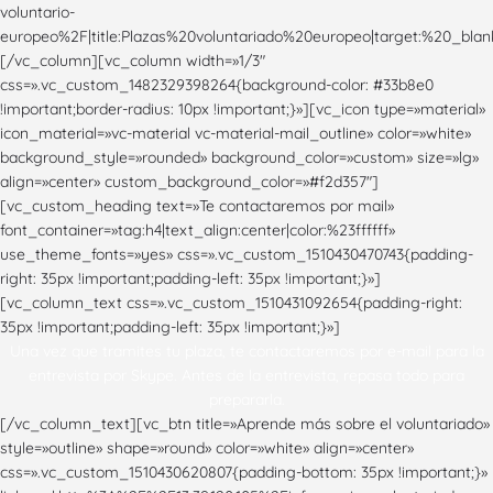
voluntario-
europeo%2F|title:Plazas%20voluntariado%20europeo|target:%20_blank
[/vc_column][vc_column width=»1/3″
css=».vc_custom_1482329398264{background-color: #33b8e0
!important;border-radius: 10px !important;}»][vc_icon type=»material»
icon_material=»vc-material vc-material-mail_outline» color=»white»
background_style=»rounded» background_color=»custom» size=»lg»
align=»center» custom_background_color=»#f2d357″]
[vc_custom_heading text=»Te contactaremos por mail»
font_container=»tag:h4|text_align:center|color:%23ffffff»
use_theme_fonts=»yes» css=».vc_custom_1510430470743{padding-
right: 35px !important;padding-left: 35px !important;}»]
[vc_column_text css=».vc_custom_1510431092654{padding-right:
35px !important;padding-left: 35px !important;}»]
Una vez que tramites tu plaza, te contactaremos por e-mail para la
entrevista por Skype. Antes de la entrevista, repasa todo para
prepararla.
[/vc_column_text][vc_btn title=»Aprende más sobre el voluntariado»
style=»outline» shape=»round» color=»white» align=»center»
css=».vc_custom_1510430620807{padding-bottom: 35px !important;}»