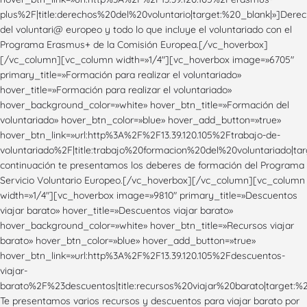
plus%2F|title:derechos%20del%20voluntario|target:%20_blank|»]Dere
del voluntari@ europeo y todo lo que incluye el voluntariado con el
Programa Erasmus+ de la Comisión Europea.[/vc_hoverbox]
[/vc_column][vc_column width=»1/4″][vc_hoverbox image=»6705″
primary_title=»Formación para realizar el voluntariado»
hover_title=»Formación para realizar el voluntariado»
hover_background_color=»white» hover_btn_title=»Formación del
voluntariado» hover_btn_color=»blue» hover_add_button=»true»
hover_btn_link=»url:http%3A%2F%2F13.39.120.105%2Ftrabajo-de-
voluntariado%2F|title:trabajo%20formacion%20del%20voluntariado|ta
continuación te presentamos los deberes de formación del Programa
Servicio Voluntario Europeo.[/vc_hoverbox][/vc_column][vc_column
width=»1/4″][vc_hoverbox image=»9810″ primary_title=»Descuentos
viajar barato» hover_title=»Descuentos viajar barato»
hover_background_color=»white» hover_btn_title=»Recursos viajar
barato» hover_btn_color=»blue» hover_add_button=»true»
hover_btn_link=»url:http%3A%2F%2F13.39.120.105%2Fdescuentos-
viajar-
barato%2F%23descuentos|title:recursos%20viajar%20barato|target:%2
Te presentamos varios recursos y descuentos para viajar barato por