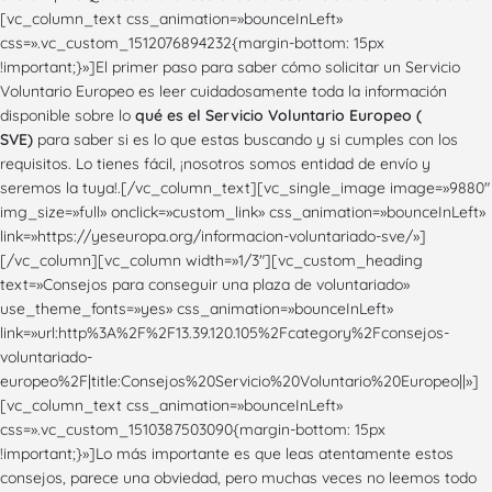
[vc_column_text css_animation=»bounceInLeft»
css=».vc_custom_1512076894232{margin-bottom: 15px
!important;}»]El primer paso para saber cómo solicitar un Servicio
Voluntario Europeo es leer cuidadosamente toda la información
disponible sobre lo
qué es el Servicio Voluntario Europeo (
SVE)
para saber si es lo que estas buscando y si cumples con los
requisitos. Lo tienes fácil, ¡nosotros somos entidad de envío y
seremos la tuya!.[/vc_column_text][vc_single_image image=»9880″
img_size=»full» onclick=»custom_link» css_animation=»bounceInLeft»
link=»https://yeseuropa.org/informacion-voluntariado-sve/»]
[/vc_column][vc_column width=»1/3″][vc_custom_heading
text=»Consejos para conseguir una plaza de voluntariado»
use_theme_fonts=»yes» css_animation=»bounceInLeft»
link=»url:http%3A%2F%2F13.39.120.105%2Fcategory%2Fconsejos-
voluntariado-
europeo%2F|title:Consejos%20Servicio%20Voluntario%20Europeo||»]
[vc_column_text css_animation=»bounceInLeft»
css=».vc_custom_1510387503090{margin-bottom: 15px
!important;}»]Lo más importante es que leas atentamente estos
consejos, parece una obviedad, pero muchas veces no leemos todo