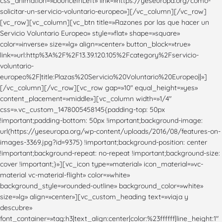
css_animation=»bounceInLeft» link=»https://yeseuropa.org/como-
solicitar-un-servicio-voluntario-europeo»][/vc_column][/vc_row]
[vc_row][vc_column][vc_btn title=»Razones por las que hacer un
Servicio Voluntario Europeo» style=»flat» shape=»square»
color=»inverse» size=»lg» align=»center» button_block=»true»
link=»url:http%3A%2F%2F13.39.120.105%2Fcategory%2Fservicio-
voluntario-
europeo%2F|title:Plazas%20Servicio%20Voluntario%20Europeo||»]
[/vc_column][/vc_row][vc_row gap=»10″ equal_height=»yes»
content_placement=»middle»][vc_column width=»1/4″
css=».vc_custom_1478005458145{padding-top: 50px
!important;padding-bottom: 50px !important;background-image:
url(https://yeseuropa.org/wp-content/uploads/2016/08/features-on-
images-3369.jpg?id=9375) !important;background-position: center
!important;background-repeat: no-repeat !important;background-size:
cover !important;}»][vc_icon type=»material» icon_material=»vc-
material vc-material-flight» color=»white»
background_style=»rounded-outline» background_color=»white»
size=»lg» align=»center»][vc_custom_heading text=»viaja y
descubre»
font_container=»tag:h3|text_align:center|color:%23ffffff|line_height:1″