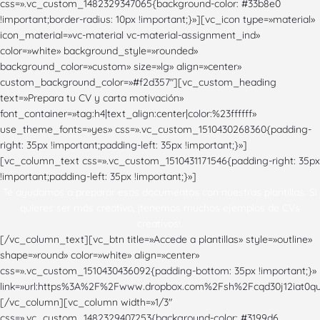
css=».vc_custom_1482329347065{background-color: #33b8e0
!important;border-radius: 10px !important;}»][vc_icon type=»material»
icon_material=»vc-material vc-material-assignment_ind»
color=»white» background_style=»rounded»
background_color=»custom» size=»lg» align=»center»
custom_background_color=»#f2d357″][vc_custom_heading
text=»Prepara tu CV y carta motivación»
font_container=»tag:h4|text_align:center|color:%23ffffff»
use_theme_fonts=»yes» css=».vc_custom_1510430268360{padding-
right: 35px !important;padding-left: 35px !important;}»]
[vc_column_text css=».vc_custom_1510431171546{padding-right: 35px
!important;padding-left: 35px !important;}»]
Te ayudamos a preparar esos documentos con nuestras plantillas. Si
quieres ser más creativo, ¡tenemos muchos ejemplos de CVs
creativos!.
[/vc_column_text][vc_btn title=»Accede a plantillas» style=»outline»
shape=»round» color=»white» align=»center»
css=».vc_custom_1510430436092{padding-bottom: 35px !important;}»
link=»url:https%3A%2F%2Fwww.dropbox.com%2Fsh%2Fcqd30j12iat0qu
[/vc_column][vc_column width=»1/3″
css=».vc_custom_1482329407253{background-color: #3199d6