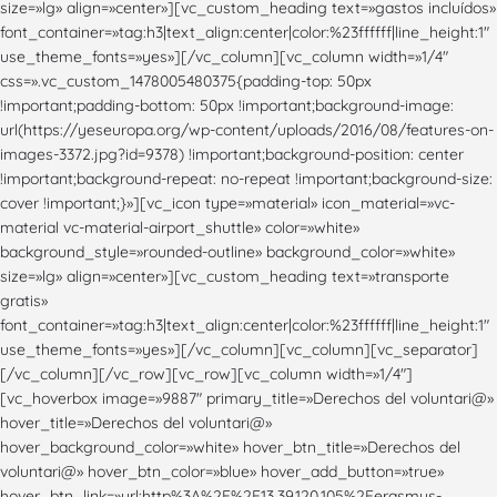
size=»lg» align=»center»][vc_custom_heading text=»gastos incluídos»
font_container=»tag:h3|text_align:center|color:%23ffffff|line_height:1″
use_theme_fonts=»yes»][/vc_column][vc_column width=»1/4″
css=».vc_custom_1478005480375{padding-top: 50px
!important;padding-bottom: 50px !important;background-image:
url(https://yeseuropa.org/wp-content/uploads/2016/08/features-on-
images-3372.jpg?id=9378) !important;background-position: center
!important;background-repeat: no-repeat !important;background-size:
cover !important;}»][vc_icon type=»material» icon_material=»vc-
material vc-material-airport_shuttle» color=»white»
background_style=»rounded-outline» background_color=»white»
size=»lg» align=»center»][vc_custom_heading text=»transporte
gratis»
font_container=»tag:h3|text_align:center|color:%23ffffff|line_height:1″
use_theme_fonts=»yes»][/vc_column][vc_column][vc_separator]
[/vc_column][/vc_row][vc_row][vc_column width=»1/4″]
[vc_hoverbox image=»9887″ primary_title=»Derechos del voluntari@»
hover_title=»Derechos del voluntari@»
hover_background_color=»white» hover_btn_title=»Derechos del
voluntari@» hover_btn_color=»blue» hover_add_button=»true»
hover_btn_link=»url:http%3A%2F%2F13.39.120.105%2Ferasmus-