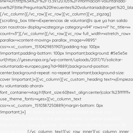
link=»url:http%3A%2F%2F13.39.120.105%2Finformacion-voluntariado-
sve%2F|title:Preguntas%20frecuentes%20voluntariado|target:%20_bla
[/vc_column][/vc_row][vc_row][vc_column][vc_zigzag]
[scrolling_box title=»Experiencias de voluntari@s que ya han salido
con nosotros» display=»category» category=»94″ rows=»1″ hc_title=»»
count=»3″][/vc_column][/vc_row][vc_row full_width=»stretch_row»
parallax=»content-moving» parallax_image=»9895″
css=».vc_custom_1510429851907{padding-top: 100px
!important;padding-bottom: 100px !important;background: #5e5e5e
url(https://yeseuropa.org/wp-content/uploads/2017/11/solicitar-
voluntariado-europeo.jpeg?id=9889);background-position:
center;background-repeat: no-repeat !important;background-size:
cover !important;}»][vc_column][vc_custom_heading text=»¡Empieza
tu voluntariado ahora!»
font_container=»tag:h1|font_size:60|text_align:center|color:%23ffffff»
use_theme_fonts=»yes»][vc_column_text
css=».vc_custom_1510387250889{margin-bottom: 0px
!important;}»]
No dejes pasar esta oportunidad de vivir una
experiencia solidaria en otro país con todos los gastos pagados,
mejora tu CV, viaja y aprende. ¡Sólo puedes solicitarlo hasta los 30
años de edad!.
[/vc_column_text][vc_row_inner][vc_column_inner