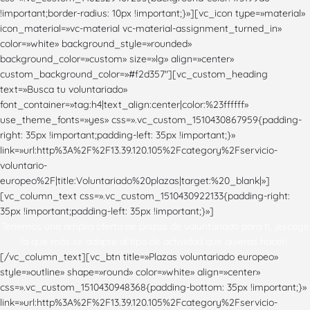
!important;border-radius: 10px !important;}»][vc_icon type=»material»
icon_material=»vc-material vc-material-assignment_turned_in»
color=»white» background_style=»rounded»
background_color=»custom» size=»lg» align=»center»
custom_background_color=»#f2d357″][vc_custom_heading
text=»Busca tu voluntariado»
font_container=»tag:h4|text_align:center|color:%23ffffff»
use_theme_fonts=»yes» css=».vc_custom_1510430867959{padding-
right: 35px !important;padding-left: 35px !important;}»
link=»url:http%3A%2F%2F13.39.120.105%2Fcategory%2Fservicio-
voluntario-
europeo%2F|title:Voluntariado%20plazas|target:%20_blank|»]
[vc_column_text css=».vc_custom_1510430922133{padding-right:
35px !important;padding-left: 35px !important;}»]
Tenemos una amplia oferta de plazas de voluntariado para ti, ¡escoge
la que más se adapte al tipo de actividad que quieras hacer!.
[/vc_column_text][vc_btn title=»Plazas voluntariado europeo»
style=»outline» shape=»round» color=»white» align=»center»
css=».vc_custom_1510430948368{padding-bottom: 35px !important;}»
link=»url:http%3A%2F%2F13.39.120.105%2Fcategory%2Fservicio-