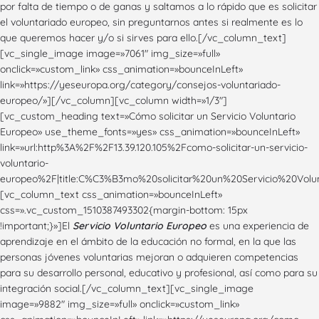
por falta de tiempo o de ganas y saltamos a lo rápido que es solicitar
el voluntariado europeo, sin preguntarnos antes si realmente es lo
que queremos hacer y/o si sirves para ello.[/vc_column_text]
[vc_single_image image=»7061″ img_size=»full»
onclick=»custom_link» css_animation=»bounceInLeft»
link=»https://yeseuropa.org/category/consejos-voluntariado-
europeo/»][/vc_column][vc_column width=»1/3″]
[vc_custom_heading text=»Cómo solicitar un Servicio Voluntario
Europeo» use_theme_fonts=»yes» css_animation=»bounceInLeft»
link=»url:http%3A%2F%2F13.39.120.105%2Fcomo-solicitar-un-servicio-
voluntario-
europeo%2F|title:C%C3%B3mo%20solicitar%20un%20Servicio%20Volun
[vc_column_text css_animation=»bounceInLeft»
css=».vc_custom_1510387493302{margin-bottom: 15px
!important;}»]El
Servicio Voluntario Europeo
es una experiencia de
aprendizaje en el ámbito de la educación no formal, en la que las
personas jóvenes voluntarias mejoran o adquieren competencias
para su desarrollo personal, educativo y profesional, así­ como para su
integración social.[/vc_column_text][vc_single_image
image=»9882″ img_size=»full» onclick=»custom_link»