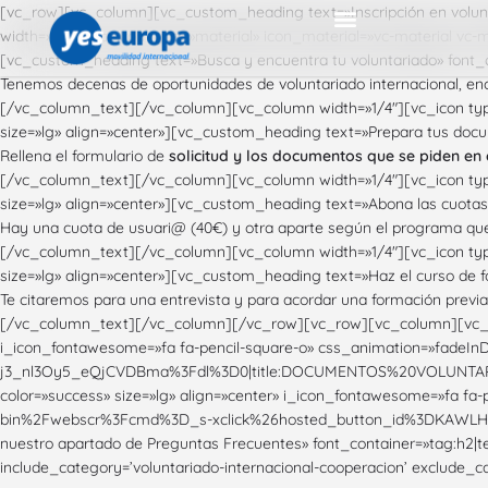
[vc_row][vc_column][vc_custom_heading text=»Inscripción en volun
width=»1/4″][vc_icon type=»material» icon_material=»vc-material vc-
Cuerpo Europeo Solidaridad: Plazas con todo pagado
Erasmus+ profesores
Cursos online gratis
Cursos gratis Erasmus y CES
Cursos bonificados
Voluntariado corto
Otras becas, empleo y formación
Consejos Cuerpo Europeo de Solidaridad
Curso gestión de proyectos europeos
Proyectos europeos: financiación y formación con YesEuropa
YesEuropa Academy
Ser Familia acogida estudiantes
European Projects with Spain: YesEuropa
Erasmus Internships
Internships in Madrid
Study Visits in Spain: Erasmus+ projects
Prácticas Erasmus: dónde y cómo encontrar
Plan Pice : una alternativa a las prácticas Erasmus
Becas FP de prácticas Erasmus en Europa
Plazas Voluntariado internacional
Voluntariado en Asia
Trabajo voluntario Europa
Voluntariado en América
Voluntariado en África
Voluntariado Nueva Zelanda
Experiencias Cuerpo Europeo de Solidaridad
Experiencias becas Erasmus +
Voluntariado Tailandia
Voluntariado India
Voluntariado Nepal
Voluntariado Japón
Voluntariado verano Turquía
Voluntariado en Filipinas
Voluntariado Indonesia
Voluntariado Corea
Voluntariado Vietnam
Voluntariado Camboya
Voluntariado verano Alemania
Voluntariado verano Francia
Voluntariado verano Estonia
Voluntariado verano Países Bajos
Voluntariado verano Grecia
Voluntariado verano Bélgica
Voluntariado verano Italia
Voluntariado verano Croacia
Voluntariado México
Voluntariado Peru
Voluntariado en Guatemala
Voluntariado en Ecuador
Voluntariado Estados Unidos
Voluntariado Marruecos
Voluntariado Kenya, plazas verano y corta duración
Voluntariado Togo
Voluntariado Mozambique
Voluntariado Nigeria
[vc_custom_heading text=»Busca y encuentra tu voluntariado» font_
Tenemos decenas de oportunidades de voluntariado internacional, enc
[/vc_column_text][/vc_column][vc_column width=»1/4″][vc_icon type
size=»lg» align=»center»][vc_custom_heading text=»Prepara tus doc
Rellena el formulario de
solicitud y los documentos que se piden en
[/vc_column_text][/vc_column][vc_column width=»1/4″][vc_icon type
size=»lg» align=»center»][vc_custom_heading text=»Abona las cuota
Hay una cuota de usuari@ (40€) y otra aparte según el programa que e
[/vc_column_text][/vc_column][vc_column width=»1/4″][vc_icon type
size=»lg» align=»center»][vc_custom_heading text=»Haz el curso de 
Te citaremos para una entrevista y para acordar una formación previa 
[/vc_column_text][/vc_column][/vc_row][vc_row][vc_column][vc_b
i_icon_fontawesome=»fa fa-pencil-square-o» css_animation=»fade
j3_nl3Oy5_eQjCVDBma%3Fdl%3D0|title:DOCUMENTOS%20VOLUNTARIA
color=»success» size=»lg» align=»center» i_icon_fontawesome=»fa f
bin%2Fwebscr%3Fcmd%3D_s-xclick%26hosted_button_id%3DKAWLHJ
nuestro apartado de Preguntas Frecuentes» font_container=»tag:h2
include_category=’voluntariado-internacional-cooperacion’ exclud