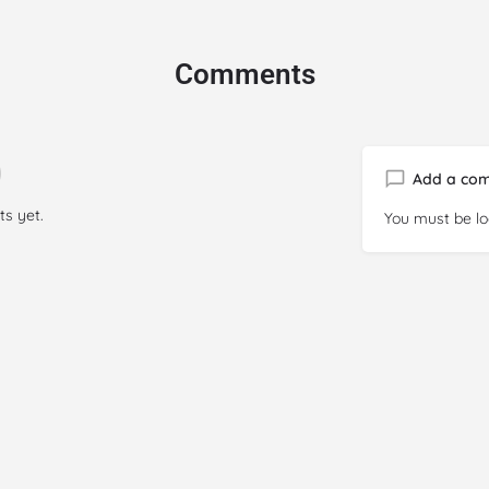
Comments
Add a co
s yet.
You must be
l