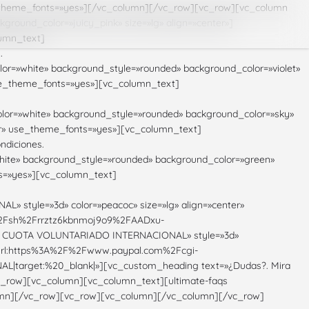
use_theme_fonts=»yes»][/vc_column][/vc_row][vc_row][vc_column
ground_color=»juicy_pink» size=»lg» align=»center»]
lumn_text]
.
olor=»white» background_style=»rounded» background_color=»violet»
 use_theme_fonts=»yes»][vc_column_text]
olor=»white» background_style=»rounded» background_color=»sky»
ter» use_theme_fonts=»yes»][vc_column_text]
ndiciones.
»white» background_style=»rounded» background_color=»green»
ts=»yes»][vc_column_text]
tyle=»3d» color=»peacoc» size=»lg» align=»center»
m%2Fsh%2Frrztz6kbnmoj9o9%2FAADxu-
 CUOTA VOLUNTARIADO INTERNACIONAL» style=»3d»
k=»url:https%3A%2F%2Fwww.paypal.com%2Fcgi-
rget:%20_blank|»][vc_custom_heading text=»¿Dudas?. Mira
vc_row][vc_column][vc_column_text][ultimate-faqs
column][/vc_row][vc_row][vc_column][/vc_column][/vc_row]