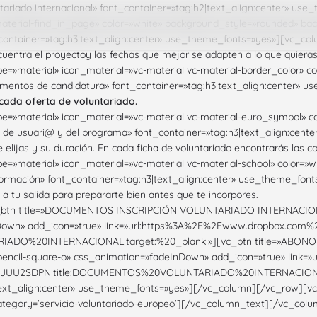
tariado internacional» font_container=»tag:h2|text_align:center» 
material-find_in_page» color=»white» background_style=»rounded» back
container=»tag:h3|text_align:center» use_theme_fonts=»yes»][vc_co
uentra el proyectoy las fechas que mejor se adapten a lo que quieras
=»material» icon_material=»vc-material vc-material-border_color» c
umentos de candidatura» font_container=»tag:h3|text_align:center»
 cada oferta de voluntariado.
=»material» icon_material=»vc-material vc-material-euro_symbol» c
s de usuari@ y del programa» font_container=»tag:h3|text_align:cen
lijas y su duración. En cada ficha de voluntariado encontrarás las co
=»material» icon_material=»vc-material vc-material-school» color=
formación» font_container=»tag:h3|text_align:center» use_theme_fon
a tu salida para prepararte bien antes que te incorpores.
tn title=»DOCUMENTOS INSCRIPCIÓN VOLUNTARIADO INTERNACIONAL» s
InDown» add_icon=»true» link=»url:https%3A%2F%2Fwww.dropbox.co
DO%20INTERNACIONAL|target:%20_blank|»][vc_btn title=»ABONO
a-pencil-square-o» css_animation=»fadeInDown» add_icon=»true» lin
UU2SDPN|title:DOCUMENTOS%20VOLUNTARIADO%20INTERNACIONAL|ta
|text_align:center» use_theme_fonts=»yes»][/vc_column][/vc_row][
e_category=’servicio-voluntariado-europeo’][/vc_column_text][/vc_