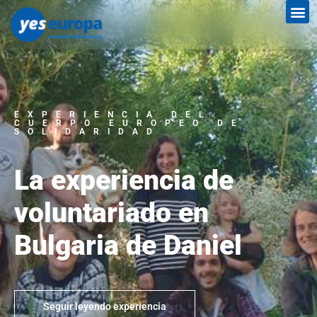
EXPERIENCIA DEL
CUERPO EUROPEO DE
SOLIDARIDAD
La experiencia de
voluntariado en
Bulgaria de Daniel
Seguir leyendo experiencia