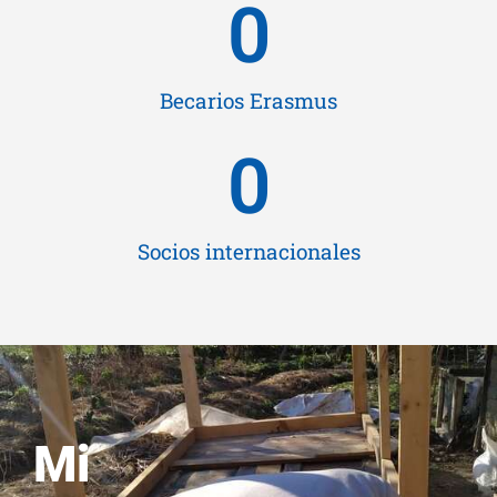
0
Becarios Erasmus
0
Socios internacionales
Mi