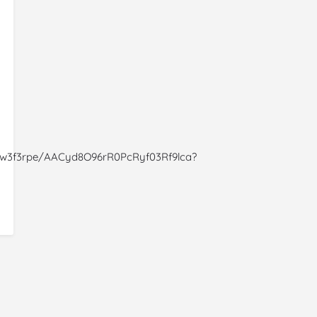
vw3f3rpe/AACyd8O96rR0PcRyf03Rf9lca?