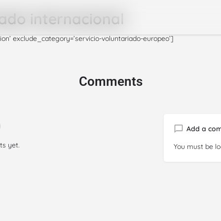
ado internacional
ion’ exclude_category=’servicio-voluntariado-europeo’]
Comments
Add a co
s yet.
You must be
l