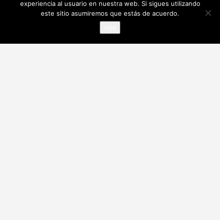
experiencia al usuario en nuestra web. Si sigues utilizando
este sitio asumiremos que estás de acuerdo.
Vale
Contacta con nostotros en nuestras redes sociales
¡Descargate nuestra app!
Alianzas y acreditaciones