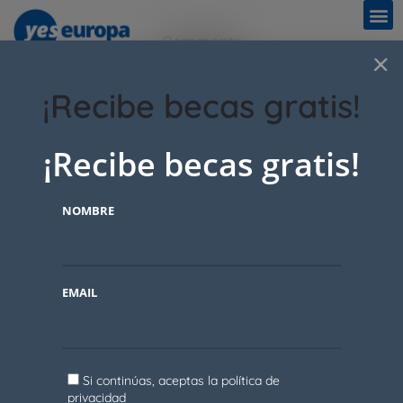
Comments
×
¡Recibe becas gratis!
No comments yet.
¡Recibe becas gratis!
Add a comment
You must be
logged in
to post a comment.
NOMBRE
EMAIL
Si continúas, aceptas la política de
privacidad