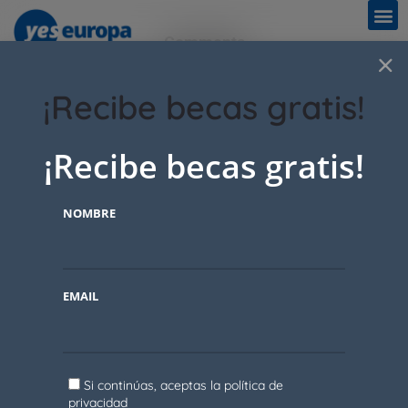
Comments
×
¡Recibe becas gratis!
No comments yet.
¡Recibe becas gratis!
Add a comment
You must be
logged in
to post a comment.
NOMBRE
EMAIL
Si continúas, aceptas la política de
privacidad