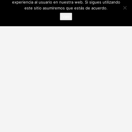
experiencia al usuario en nuestra web. Si sigues utilizando
este sitio asumiremos que estás de acuerdo.
Vale
Contacta con nostotros en nuestras redes sociales
¡Descargate nuestra app!
Alianzas y acreditaciones