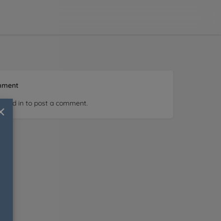
mment
ogged in
×
to post a comment.