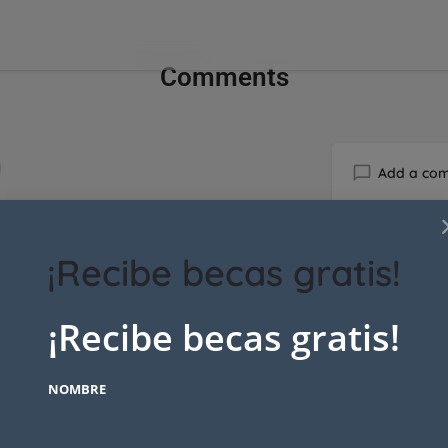
Comments
Add a co
s yet.
You must be
l
¡Recibe becas gratis!
¡Recibe becas gratis!
NOMBRE