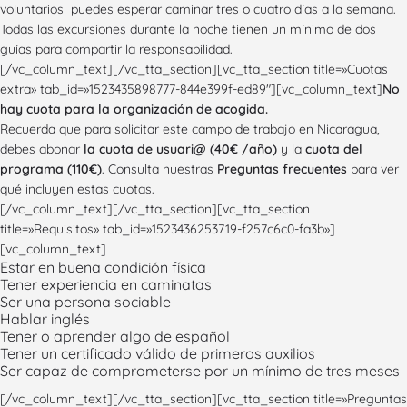
voluntarios puedes esperar caminar tres o cuatro días a la semana.
Todas las excursiones durante la noche tienen un mínimo de dos
guías para compartir la responsabilidad.
[/vc_column_text][/vc_tta_section][vc_tta_section title=»Cuotas
extra» tab_id=»1523435898777-844e399f-ed89″][vc_column_text]
No
hay cuota para la organización de acogida.
Recuerda que para solicitar este campo de trabajo en Nicaragua,
debes abonar
la cuota de usuari@ (40€ /año)
y la
cuota del
programa (110€)
. Consulta nuestras
Preguntas frecuentes
para ver
qué incluyen estas cuotas.
[/vc_column_text][/vc_tta_section][vc_tta_section
title=»Requisitos» tab_id=»1523436253719-f257c6c0-fa3b»]
[vc_column_text]
Estar en buena condición física
Tener experiencia en caminatas
Ser una persona sociable
Hablar inglés
Tener o aprender algo de español
Tener un certificado válido de primeros auxilios
Ser capaz de comprometerse por un mínimo de tres meses
[/vc_column_text][/vc_tta_section][vc_tta_section title=»Preguntas