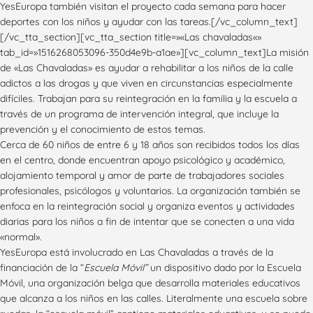
YesEuropa también visitan el proyecto cada semana para hacer
deportes con los niños y ayudar con las tareas.[/vc_column_text]
[/vc_tta_section][vc_tta_section title=»«Las chavaladas«»
tab_id=»1516268053096-350d4e9b-a1ae»][vc_column_text]La misión
de «Las Chavaladas» es ayudar a rehabilitar a los niños de la calle
adictos a las drogas y que viven en circunstancias especialmente
difíciles. Trabajan para su reintegración en la familia y la escuela a
través de un programa de intervención integral, que incluye la
prevención y el conocimiento de estos temas.
Cerca de 60 niños de entre 6 y 18 años son recibidos todos los días
en el centro, donde encuentran apoyo psicológico y académico,
alojamiento temporal y amor de parte de trabajadores sociales
profesionales, psicólogos y voluntarios. La organización también se
enfoca en la reintegración social y organiza eventos y actividades
diarias para los niños a fin de intentar que se conecten a una vida
«normal».
YesEuropa está involucrado en Las Chavaladas a través de la
financiación de la “
Escuela Móvil”
un dispositivo dado por la Escuela
Móvil, una organización belga que desarrolla materiales educativos
que alcanza a los niños en las calles. Literalmente una escuela sobre