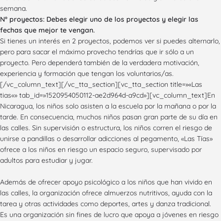
semana.
Nº proyectos: Debes elegir uno de los proyectos y elegir las
fechas que mejor te vengan.
Si tienes un interés en 2 proyectos, podemos ver si puedes alternarlo,
pero para sacar el máximo provecho tendrías que ir sólo a un
proyecto. Pero dependerá también de la verdadera motivación,
experiencia y formación que tengan los voluntarios/as.
[/vc_column_text][/vc_tta_section][vc_tta_section title=»«Las
tias«» tab_id=»1520954050112-ae2d964d-a9cd»][vc_column_text]En
Nicaragua, los niños solo asisten a la escuela por la mañana o por la
tarde. En consecuencia, muchos niños pasan gran parte de su día en
las calles. Sin supervisión o estructura, los niños corren el riesgo de
unirse a pandillas o desarrollar adicciones al pegamento, «Las Tías»
ofrece a los niños en riesgo un espacio seguro, supervisado por
adultos para estudiar y jugar.
Además de ofrecer apoyo psicológico a los niños que han vivido en
las calles, la organización ofrece almuerzos nutritivos, ayuda con la
tarea y otras actividades como deportes, artes y danza tradicional.
Es una organización sin fines de lucro que apoya a jóvenes en riesgo