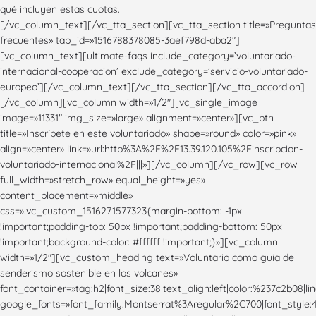
qué incluyen estas cuotas.
[/vc_column_text][/vc_tta_section][vc_tta_section title=»Preguntas
frecuentes» tab_id=»1516788378085-3aef798d-aba2″]
[vc_column_text][ultimate-faqs include_category=’voluntariado-
internacional-cooperacion’ exclude_category=’servicio-voluntariado-
europeo’][/vc_column_text][/vc_tta_section][/vc_tta_accordion]
[/vc_column][vc_column width=»1/2″][vc_single_image
image=»11331″ img_size=»large» alignment=»center»][vc_btn
title=»Inscríbete en este voluntariado» shape=»round» color=»pink»
align=»center» link=»url:http%3A%2F%2F13.39.120.105%2Finscripcion-
voluntariado-internacional%2F|||»][/vc_column][/vc_row][vc_row
full_width=»stretch_row» equal_height=»yes»
content_placement=»middle»
css=».vc_custom_1516271577323{margin-bottom: -1px
!important;padding-top: 50px !important;padding-bottom: 50px
!important;background-color: #ffffff !important;}»][vc_column
width=»1/2″][vc_custom_heading text=»Voluntario como guía de
senderismo sostenible en los volcanes»
font_container=»tag:h2|font_size:38|text_align:left|color:%237c2b08|li
google_fonts=»font_family:Montserrat%3Aregular%2C700|font_styl