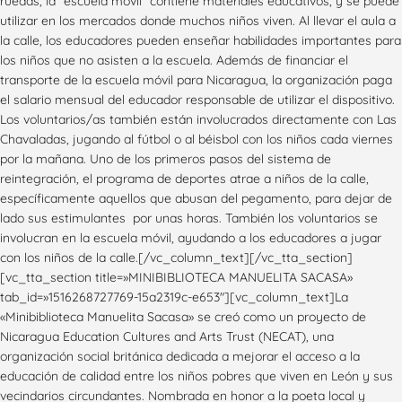
ruedas, la “escuela móvil” contiene materiales educativos, y se puede
utilizar en los mercados donde muchos niños viven. Al llevar el aula a
la calle, los educadores pueden enseñar habilidades importantes para
los niños que no asisten a la escuela. Además de financiar el
transporte de la escuela móvil para Nicaragua, la organización paga
el salario mensual del educador responsable de utilizar el dispositivo.
Los voluntarios/as también están involucrados directamente con Las
Chavaladas, jugando al fútbol o al béisbol con los niños cada viernes
por la mañana. Uno de los primeros pasos del sistema de
reintegración, el programa de deportes atrae a niños de la calle,
específicamente aquellos que abusan del pegamento, para dejar de
lado sus estimulantes por unas horas. También los voluntarios se
involucran en la escuela móvil, ayudando a los educadores a jugar
con los niños de la calle.[/vc_column_text][/vc_tta_section]
[vc_tta_section title=»MINIBIBLIOTECA MANUELITA SACASA»
tab_id=»1516268727769-15a2319c-e653″][vc_column_text]La
«Minibiblioteca Manuelita Sacasa» se creó como un proyecto de
Nicaragua Education Cultures and Arts Trust (NECAT)
, una
organización social británica dedicada a mejorar el acceso a la
educación de calidad entre los niños pobres que viven en León y sus
vecindarios circundantes. Nombrada en honor a la poeta local y