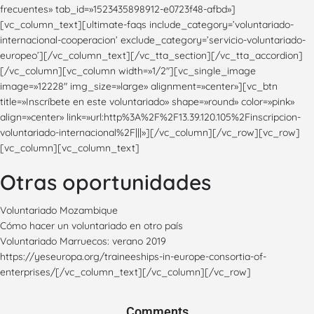
frecuentes» tab_id=»1523435898912-e0723f48-afbd»]
[vc_column_text][ultimate-faqs include_category=’voluntariado-
internacional-cooperacion’ exclude_category=’servicio-voluntariado-
europeo’][/vc_column_text][/vc_tta_section][/vc_tta_accordion]
[/vc_column][vc_column width=»1/2″][vc_single_image
image=»12228″ img_size=»large» alignment=»center»][vc_btn
title=»Inscríbete en este voluntariado» shape=»round» color=»pink»
align=»center» link=»url:http%3A%2F%2F13.39.120.105%2Finscripcion-
voluntariado-internacional%2F|||»][/vc_column][/vc_row][vc_row]
[vc_column][vc_column_text]
Otras oportunidades
Voluntariado Mozambique
Cómo hacer un voluntariado en otro país
Voluntariado Marruecos: verano 2019
https://yeseuropa.org/traineeships-in-europe-consortia-of-
enterprises/
[/vc_column_text][/vc_column][/vc_row]
Comments