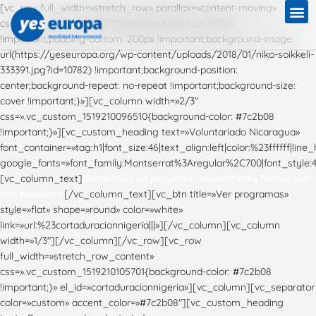
[vc_row full_width=»stretch_row» parallax=»content-moving»
css=».vc_custom_1519211100081{padding-top: 200px
!important;padding-bottom: 200px !important;background-image:
url(https://yeseuropa.org/wp-content/uploads/2018/01/niko-soikkeli-
333391.jpg?id=10782) !important;background-position:
center;background-repeat: no-repeat !important;background-size:
cover !important;}»][vc_column width=»2/3″
css=».vc_custom_1519210096510{background-color: #7c2b08
!important;}»][vc_custom_heading text=»Voluntariado Nicaragua»
font_container=»tag:h1|font_size:46|text_align:left|color:%23ffffff|line_
google_fonts=»font_family:Montserrat%3Aregular%2C700|font_styl
[vc_column_text]
Desarrolla un proyecto voluntariado Nicaragua
con nosotros.
[/vc_column_text][vc_btn title=»Ver programas»
style=»flat» shape=»round» color=»white»
link=»url:%23cortaduracionnigeria|||»][/vc_column][vc_column
width=»1/3″][/vc_column][/vc_row][vc_row
full_width=»stretch_row_content»
css=».vc_custom_1519210105701{background-color: #7c2b08
!important;}» el_id=»cortaduracionnigeria»][vc_column][vc_separator
color=»custom» accent_color=»#7c2b08″][vc_custom_heading