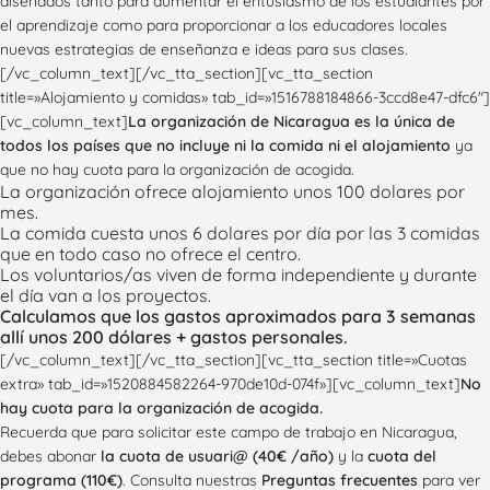
diseñados tanto para aumentar el entusiasmo de los estudiantes por
el aprendizaje como para proporcionar a los educadores locales
nuevas estrategias de enseñanza e ideas para sus clases.
[/vc_column_text][/vc_tta_section][vc_tta_section
title=»Alojamiento y comidas» tab_id=»1516788184866-3ccd8e47-dfc6″]
[vc_column_text]
La organización de Nicaragua es la única de
todos los países que no incluye ni la comida ni el alojamiento
ya
que no hay cuota para la organización de acogida.
La organización ofrece alojamiento unos 100 dolares por
mes.
La comida cuesta unos 6 dolares por día por las 3 comidas
que en todo caso no ofrece el centro.
Los voluntarios/as viven de forma independiente y durante
el día van a los proyectos.
Calculamos que los gastos aproximados para 3 semanas
allí unos 200 dólares + gastos personales.
[/vc_column_text][/vc_tta_section][vc_tta_section title=»Cuotas
extra» tab_id=»1520884582264-970de10d-074f»][vc_column_text]
No
hay cuota para la organización de acogida.
Recuerda que para solicitar este campo de trabajo en Nicaragua,
debes abonar
la cuota de usuari@ (40€ /año)
y la
cuota del
programa (110€)
. Consulta nuestras
Preguntas frecuentes
para ver