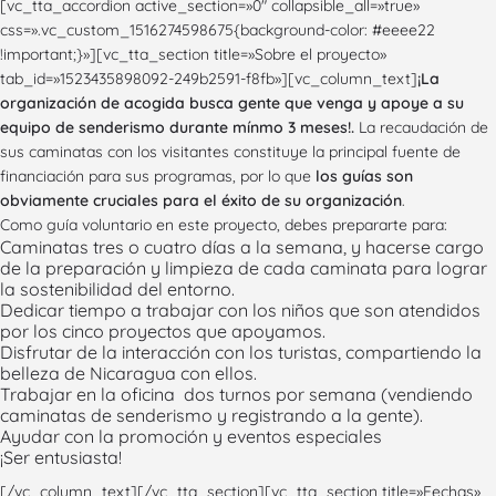
[vc_tta_accordion active_section=»0″ collapsible_all=»true»
css=».vc_custom_1516274598675{background-color: #eeee22
!important;}»][vc_tta_section title=»Sobre el proyecto»
tab_id=»1523435898092-249b2591-f8fb»][vc_column_text]
¡La
organización de acogida busca gente que venga y apoye a su
equipo de senderismo durante mínmo 3 meses!.
La recaudación de
sus caminatas con los visitantes constituye la principal fuente de
financiación para sus programas, por lo que
los guías son
obviamente cruciales para el éxito de su organización
.
Como guía voluntario en este proyecto, debes prepararte para:
Caminatas tres o cuatro días a la semana, y hacerse cargo
de la preparación y limpieza de cada caminata para lograr
la sostenibilidad del entorno.
Dedicar tiempo a trabajar con los niños que son atendidos
por los cinco proyectos que apoyamos.
Disfrutar de la interacción con los turistas, compartiendo la
belleza de Nicaragua con ellos.
Trabajar en la oficina dos turnos por semana (vendiendo
caminatas de senderismo y registrando a la gente).
Ayudar con la promoción y eventos especiales
¡Ser entusiasta!
[/vc_column_text][/vc_tta_section][vc_tta_section title=»Fechas»