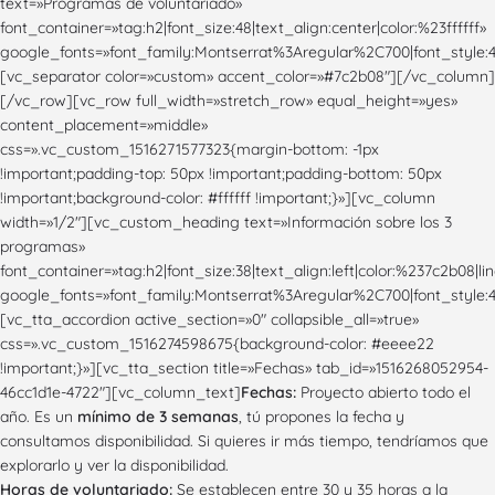
text=»Programas de voluntariado»
font_container=»tag:h2|font_size:48|text_align:center|color:%23ffffff»
google_fonts=»font_family:Montserrat%3Aregular%2C700|font_styl
[vc_separator color=»custom» accent_color=»#7c2b08″][/vc_column]
[/vc_row][vc_row full_width=»stretch_row» equal_height=»yes»
content_placement=»middle»
css=».vc_custom_1516271577323{margin-bottom: -1px
!important;padding-top: 50px !important;padding-bottom: 50px
!important;background-color: #ffffff !important;}»][vc_column
width=»1/2″][vc_custom_heading text=»Información sobre los 3
programas»
font_container=»tag:h2|font_size:38|text_align:left|color:%237c2b08|li
google_fonts=»font_family:Montserrat%3Aregular%2C700|font_styl
[vc_tta_accordion active_section=»0″ collapsible_all=»true»
css=».vc_custom_1516274598675{background-color: #eeee22
!important;}»][vc_tta_section title=»Fechas» tab_id=»1516268052954-
46cc1d1e-4722″][vc_column_text]
Fechas:
Proyecto abierto todo el
año. Es un
mínimo de 3 semanas
, tú propones la fecha y
consultamos disponibilidad. Si quieres ir más tiempo, tendríamos que
explorarlo y ver la disponibilidad.
Horas de voluntariado:
Se establecen entre 30 y 35 horas a la