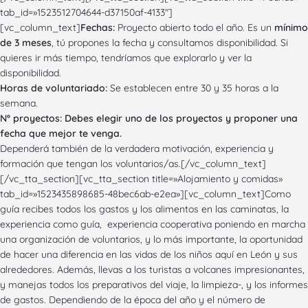
tab_id=»1523512704644-d37150af-4133″]
[vc_column_text]
Fechas:
Proyecto abierto todo el año. Es un
mínimo
de 3 meses
, tú propones la fecha y consultamos disponibilidad. Si
quieres ir más tiempo, tendríamos que explorarlo y ver la
disponibilidad.
Horas de voluntariado:
Se establecen entre 30 y 35 horas a la
semana.
Nº proyectos: Debes elegir uno de los proyectos y proponer una
fecha que mejor te venga.
Dependerá también de la verdadera motivación, experiencia y
formación que tengan los voluntarios/as.[/vc_column_text]
[/vc_tta_section][vc_tta_section title=»Alojamiento y comidas»
tab_id=»1523435898685-48bec6ab-e2ea»][vc_column_text]Como
guía recibes todos los gastos y los alimentos en las caminatas, la
experiencia como guía, experiencia cooperativa poniendo en marcha
una organización de voluntarios, y lo más importante, la oportunidad
de hacer una diferencia en las vidas de los niños aquí en León y sus
alrededores. Además, llevas a los turistas a volcanes impresionantes,
y manejas todos los preparativos del viaje, la limpieza-, y los informes
de gastos. Dependiendo de la época del año y el número de