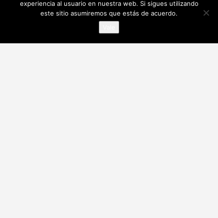
experiencia al usuario en nuestra web. Si sigues utilizando
este sitio asumiremos que estás de acuerdo.
Vale
Contacta con nostotros en nuestras redes sociales
¡Descargate nuestra app!
Alianzas y acreditaciones