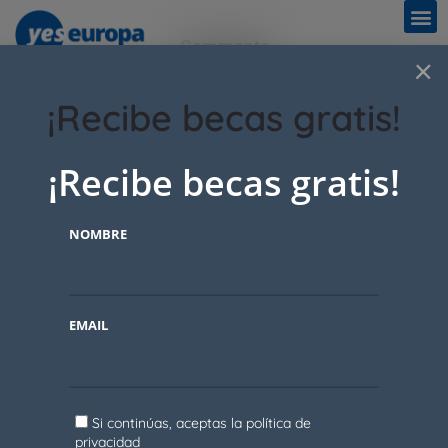
Comments
×
¡Recibe becas gratis!
No comments yet.
¡Recibe becas gratis!
Add a comment
You must be
logged in
to post a comment.
NOMBRE
EMAIL
Si continúas, aceptas la política de
privacidad