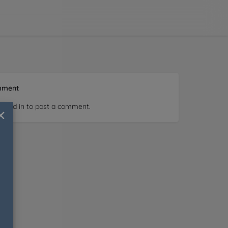
mment
ogged in
×
to post a comment.