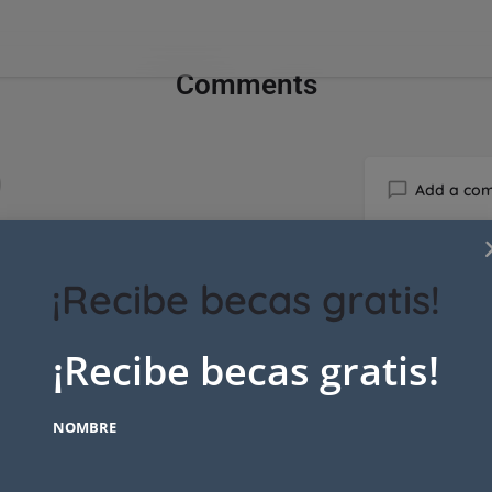
Comments
Add a co
s yet.
You must be
l
¡Recibe becas gratis!
¡Recibe becas gratis!
NOMBRE