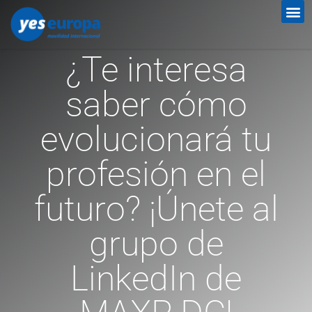
¿Te interesa
saber cómo
evolucionará tu
profesión en el
futuro? ¡Únete al
grupo de
LinkedIn de