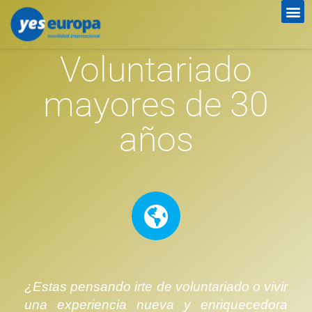
Voluntariado
mayores de 30
años
¿Estas pensando irte de voluntariado o vivir
una experiencia nueva y enriquecedora