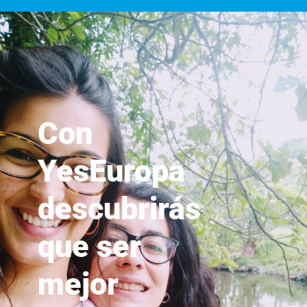
Con
YesEuropa
descubrirás
que ser
mejor