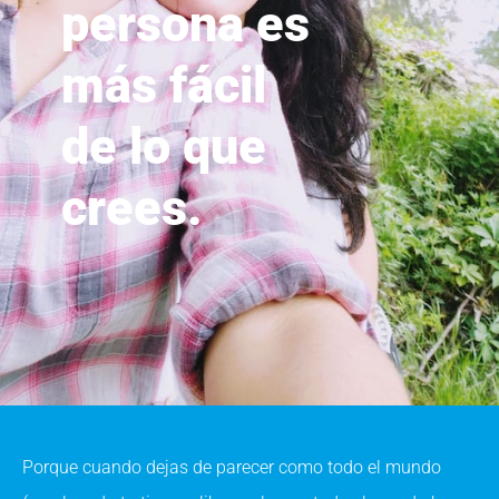
persona es
más fácil
de lo que
crees.
Porque cuando dejas de parecer como todo el mundo