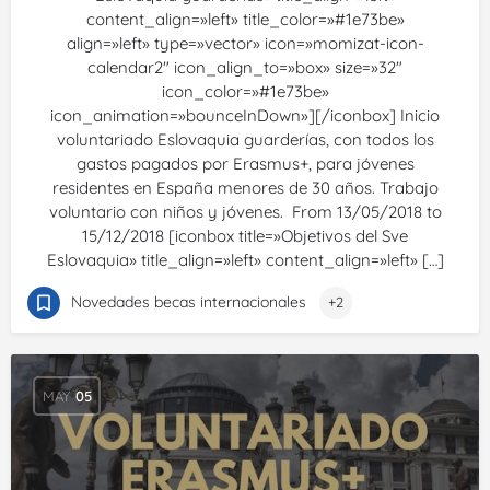
content_align=»left» title_color=»#1e73be»
align=»left» type=»vector» icon=»momizat-icon-
calendar2″ icon_align_to=»box» size=»32″
icon_color=»#1e73be»
icon_animation=»bounceInDown»][/iconbox] Inicio
voluntariado Eslovaquia guarderías, con todos los
gastos pagados por Erasmus+, para jóvenes
residentes en España menores de 30 años. Trabajo
voluntario con niños y jóvenes. From 13/05/2018 to
15/12/2018 [iconbox title=»Objetivos del Sve
Eslovaquia» title_align=»left» content_align=»left» […]
Novedades becas internacionales
+2
MAY
05