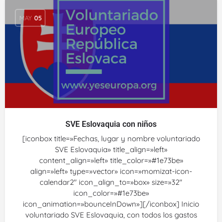
MAY
05
SVE Eslovaquia con niños
[iconbox title=»Fechas, lugar y nombre voluntariado
SVE Eslovaquia» title_align=»left»
content_align=»left» title_color=»#1e73be»
align=»left» type=»vector» icon=»momizat-icon-
calendar2″ icon_align_to=»box» size=»32″
icon_color=»#1e73be»
icon_animation=»bounceInDown»][/iconbox] Inicio
voluntariado SVE Eslovaquia, con todos los gastos