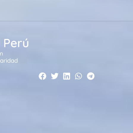
n Perú
m
daridad