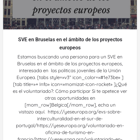
SVE en Bruselas en el ámbito de los proyectos
europeos
Estamos buscando una persona para un SVE en
Bruselas en el ámbito de los proyectos europeos,
interesada en las politicas joveniles de la Unión
Europea. [tabs style=»v3″ icon_color=»#1e73be» ]
[tab title=»+ Info» icon=»momizat-icon-rocket» ]¿Qué
es el voluntariado?: Cómo participar Si te apetece ver
otras oportunidades en
[mom_row]Belgica[/mom_row], echa un
vistazo aquí. https://yeseuropa.org/evs-sobre-
interculturalidad-en-el-sur-de-
portugal/https://yeseuropa.org/voluntariado-en-
oficina-de-turismo-en-
francia/https://yeseuropa.org/voluntariado-en-