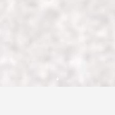
¿Estas pensando en participar en un Cuerpo
Europeo de Solidaridad (CES) pero aun no
estás del todo convencid@? ¿Te estás
preguntado cómo esta experiencia podrá