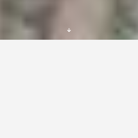
«ESTA ES LA ÚLTIMA NOCHE
EN BULGARIA, LLEGUÉ A ELLA
COMO OTROS
MUCHOS,PERDIÉNDOME PARA
ENCONTRARME UN POQUITO
MÁS CADA VEZ…»
Se presentó desaliñada y rota, con achaques
típicos de la economía en transición…pero la
belleza la encuentran los ojos pacientes,los
ojos que no comparan con los vestidos de las
fachadas parisinas.