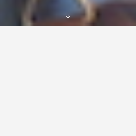
Después de un año entero en Letonia, ha
llegado el momento de terminar todas las
tareas pendientes, hacer la maleta y decir
adiós.
Mi experiencia EVS ha llegado a su fin, y
mirando hacia atrás todavía me sorprende ver
lo intenso que ha sido este viaje. Mucho más
de lo que
jamás habría esperado.
En este voluntariado he tenido una cantidad
tremenda de nuevas experiencias, lecciones y
oportunidades para mi crecimiento personal.
Diría que ha sido el año en el que más he
crecido en toda mi vida; no solo por las
actividades que he desarrollado en mi
organización, sino también por la vida fuera