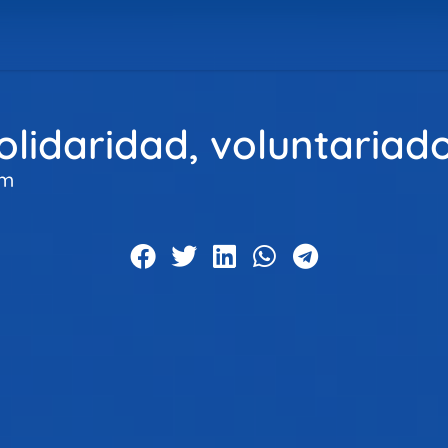
lidaridad, voluntariado
pm