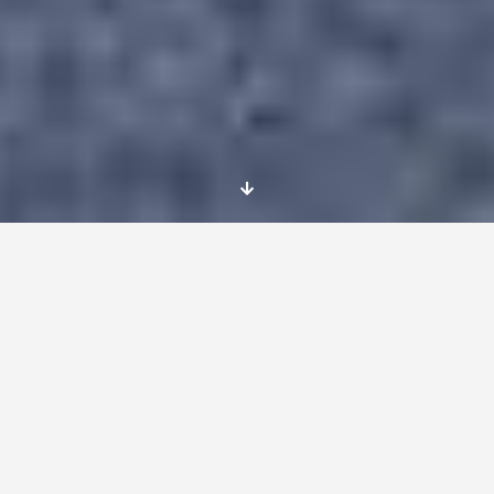
Me llamo Erika y he
asistido a un
Erasmus+
en
Eslovaquia
sobre
métodos teatrales para
encontrar trabajo.