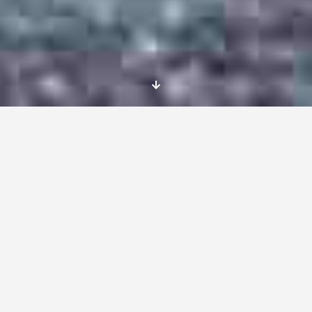
Y aquí estoy tras 10 meses en República
Checa, ese país que elegí con total
desconocimiento de él, ha ido atrapándome un
poco más cada día.
Lo primero que haces al mudarte a un sitio es
buscar en Google la ciudad donde te mudarás,
el primer feedback que obtuve era “Ostrava la
ciudad más fea de República Checa”. Los
primeros días no veía sentido ninguno a esa
descripción, pero empecé a viajar por el país y
es que cada ciudad tenía su punto más bonito
que el anterior.
Gracias a los meetings que organiza la