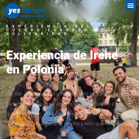
EXPERIENCIA DEL
CUERPO EUROPEO DE
SOLIDARIDAD
Experiencia de Irene
en Polonia
Ha sido una experiencia increíble y ha cambiado mi vida
para mejor. Estoy muy agradecida por todas las personas
que he conocido y las experiencias que hemos
compartido. He aprendido mucho y noto que he crecido
como persona.