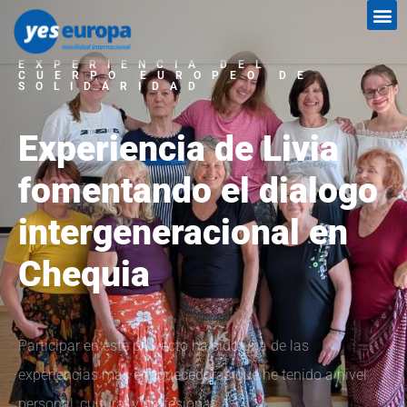
EXPERIENCIA DEL
CUERPO EUROPEO DE
SOLIDARIDAD
Experiencia de Livia
fomentando el dialogo
intergeneracional en
Chequia
Participar en este proyecto ha sido una de las
experiencias más enriquecedoras que he tenido a nivel
personal, cultural y profesional.