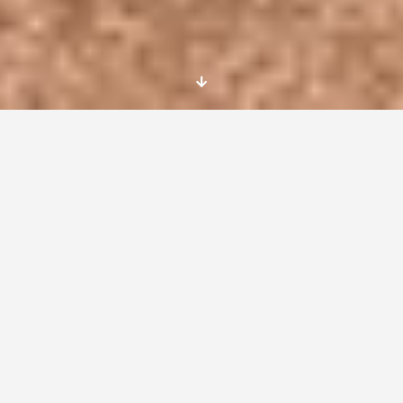
Calidad en proyectos juveniles y
reconocimiento y validación de
competencias de jóvenes
trabajadores.
25-30 de enero de 2019 | Tesalónica, Grecia
Mi experiencia en este training no ha podido
ser más positiva: formación técnica en el
ámbito del trabajo con jóvenes, networking,
buenas prácticas, inteligencia emocional y la
joya de la corona: ¡la web OPEN BUDGES!
valiosa herramienta que permite validar y